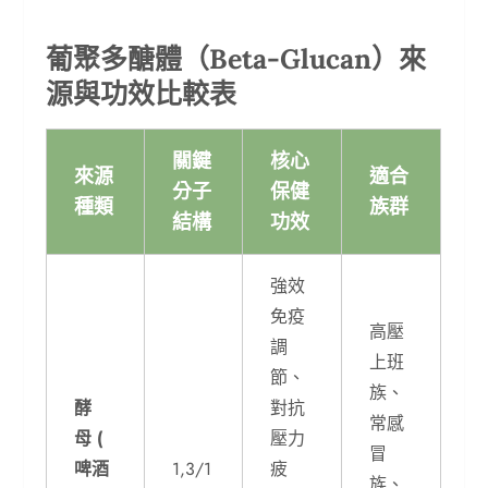
葡聚多醣體（Beta-Glucan）來
源與功效比較表
關鍵
核心
來源
適合
分子
保健
種類
族群
結構
功效
強效
免疫
高壓
調
上班
節、
族、
酵
對抗
常感
母
(
壓力
冒
啤酒
1,3/1
疲
族、