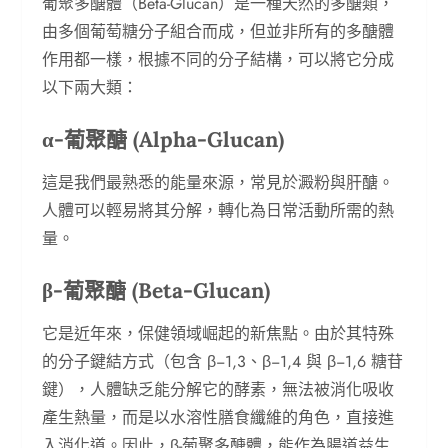
葡聚多醣體（Beta-Glucan）是一種天然的多醣類，
由多個葡萄糖分子組合而成，但並非所有的多醣體
作用都一樣，根據不同的分子結構，可以將它分成
以下兩大類：
α-葡聚醣 (Alpha-Glucan)
這是我們最熟悉的能量來源，常見於澱粉與肝醣。
人體可以輕易將其分解，轉化為日常活動所需的熱
量。
β-葡聚醣 (Beta-Glucan)
它是近年來，保健領域崛起的新焦點。由於其特殊
的分子鍵結方式（包含 β−1,3、β−1,4 與 β−1,6 糖苷
鍵），人體缺乏能分解它的酵素，無法被消化吸收
產生熱量，而是以水溶性膳食纖維的角色，直接進
入消化道。因此，β-葡聚多醣體，能作為腸道益生