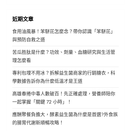
近期文章
食用油風暴！苯駢芘怎麼念？帶你認識「苯駢芘」
與預防自救之道
苦瓜胜肽是什麼？功效、劑量、血糖研究與生活管
理怎麼看
專利包埋不用冰？拆解益生菌商家的行銷糖衣，科
學數據告訴你為什麼低溫才是王道
高雄春捲中毒人數破百！先正確處理，營養師陪你
一起掌握「關鍵 72 小時」！
應酬聚餐負擔大，酵素益生菌為什麼是首選?外食族
的腸胃代謝新順暢攻略！