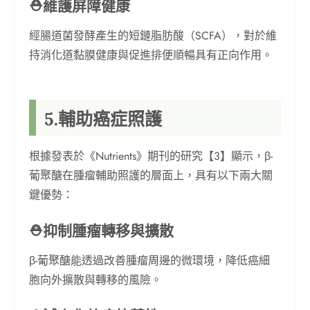
⛑︎維護屏障健康
經腸道菌發酵產生的短鏈脂肪酸（SCFA），對於維
持消化道黏膜健康與促進排便順暢具有正向作用。
5.輔助癌症照護
根據發表於《Nutrients》期刊的研究【3】顯示，β-
葡聚醣在腫瘤輔助照護的層面上，具有以下兩大關
鍵優勢：
⛑︎抑制腫瘤轉移與擴散
β-葡聚醣能透過改善腫瘤周邊的微環境，降低癌細
胞向外擴散與轉移的風險。