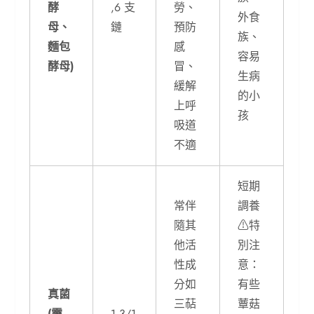
酵
,6 支
勞、
外食
母、
鏈
預防
族、
麵包
感
容易
酵母)
冒、
生病
緩解
的小
上呼
孩
吸道
不適
短期
常伴
調養
隨其
⚠︎特
他活
別注
性成
意：
分如
有些
真菌
三萜
蕈菇
(靈
1,3/1