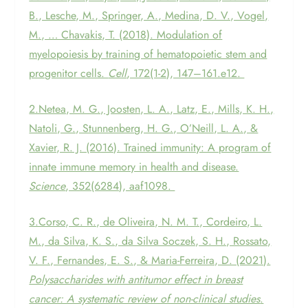
B., Lesche, M., Springer, A., Medina, D. V., Vogel,
M., … Chavakis, T. (2018). Modulation of
myelopoiesis by training of hematopoietic stem and
progenitor cells.
Cell
, 172(1-2), 147–161.e12.
2.Netea, M. G., Joosten, L. A., Latz, E., Mills, K. H.,
Natoli, G., Stunnenberg, H. G., O’Neill, L. A., &
Xavier, R. J. (2016). Trained immunity: A program of
innate immune memory in health and disease.
Science
, 352(6284), aaf1098.
3.Corso, C. R., de Oliveira, N. M. T., Cordeiro, L.
M., da Silva, K. S., da Silva Soczek, S. H., Rossato,
V. F., Fernandes, E. S., & Maria-Ferreira, D. (2021).
Polysaccharides with antitumor effect in breast
cancer: A systematic review of non-clinical studies
.