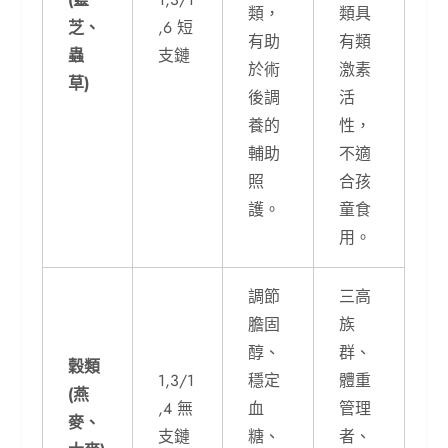
類，
類具
芝、
,6 短
有助
有類
蟲
支鏈
於術
激素
草)
後調
活
養的
性，
輔助
不適
照
合孩
護。
童食
用。
調節
三高
膽固
族
醇、
群、
穀類
1,3/1
穩定
體重
(燕
,4 無
血
管理
麥、
支鏈
糖、
者、