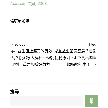
Nutrients, 13
(6), 2008.
健康最前線
文
Previous
Next
Previous
Next
Post
Post
益生菌止瀉真的有效
兒童益生菌怎麼選？告別
章
嗎？腹瀉原因解析＋修復
便秘原因，4 招養出嗯嗯
導
守則，重建腸道好菌力！
順暢模範生！
覽
搜尋
搜
尋