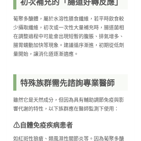
初次補充的「腸道好轉反應」
葡聚多醣體，屬於水溶性膳食纖維，若平時飲食較
少攝取纖維，初次或一次性大量補充時，腸道菌相
在調整過程中可能會出現短暫的腹脹、排氣增多、
腸胃蠕動加快等現象。建議循序漸進，初期從低劑
量開始，讓消化道逐漸適應。
特殊族群需先諮詢專業醫師
雖然它是天然成分，但因為具有輔助調節免疫與影
響代謝的特性，以下族群應在醫師監測下使用：
⚠︎自體免疫疾病患者
如紅斑性狼瘡、類風濕性關節炎等。因為葡聚多醣