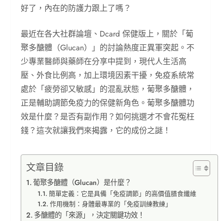
好了，內在的防護力跟上了嗎？
最近在各大社群論壇、Dcard 保健版上，關於「葡
聚多醣體（Glucan）」的討論熱度正異軍突起。不
少專業醫師與藥師在分享中提到，現代人生活高
壓、外食比例高，加上環境因素干擾，免疫系統常
處於「疲勞卻又敏感」的混亂狀態，葡聚多醣體，
正是輔助調節免疫力的保健新角色。葡聚多醣體功
效是什麼？是否有副作用？如何挑選才不會花冤枉
錢？這次就讓我們來揭露，它的成份之謎！
文章目錄
葡聚多醣體（Glucan）是什麼？
簡單定義：它是具備「免疫調節」的高價值膳食纖維
作用機制：身體最專業的「免疫訓練教練」
多醣體的「來源」，決定關鍵功效！