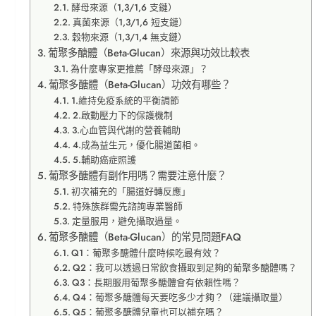
酵母來源（1,3/1,6 支鏈）
真菌來源（1,3/1,6 短支鏈）
穀物來源（1,3/1,4 無支鏈）
葡聚多醣體（Beta-Glucan）來源與功效比較表
為什麼專家更推薦「酵母來源」？
葡聚多醣體（Beta-Glucan）功效有哪些？
1.維持免疫系統的平衡調節
2.啟動壓力下的保護機制
3.心血管與代謝的營養輔助
4.成為益生元，優化腸道菌相。
5.輔助癌症照護
葡聚多醣體有副作用嗎？需要注意什麼？
初次補充的「腸道好轉反應」
特殊族群需先諮詢專業醫師
定量服用，避免攝取過量。
葡聚多醣體（Beta-Glucan）的常見問題FAQ
Q1：葡聚多醣體什麼時候吃最有效？
Q2：我可以透過日常飲食攝取到足夠的葡聚多醣體嗎？
Q3：長期服用葡聚多醣體會有依賴性嗎？
Q4：葡聚多醣體每天要吃多少才夠？（建議攝取量）
Q5：葡聚多醣體兒童也可以補充嗎？